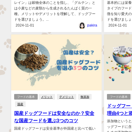
レイン」は穀物全体のことを指し、「グルテン」と
基本的には栄養
は小麦などの麦類から生成されるたんぱく質の一
タイプのフード
種。メリットやデメリットを理解して、ドッグフー
徴を知り愛犬の
ドを選びましょう。...
ドを選びましょう
2024-11-01
pakira
2024-11-01
フードの基本
メリット
デメリット
無添加
フードの基本
国産
ドッグフー
国産ドッグフードは安全なのか？安全
理由4つと
な国産フードを選ぶ3つのコツ
添加物というと
ッグフードに含
国産ドッグフードは安全基準が外国産と比べて低い