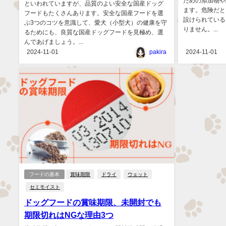
ための添加物や
といわれていますが、品質のよい安全な国産ドッグ
ます。危険だと
フードもたくさんあります。安全な国産フードを選
設けられている
ぶ3つのコツを意識して、愛犬（小型犬）の健康を守
りません。...
るためにも、良質な国産ドッグフードを見極め、選
んであげましょう。...
2024-11-01
pakira
2024-11-01
フードの基本
賞味期限
ドライ
ウェット
セミモイスト
ドッグフードの賞味期限、未開封でも
期限切れはNGな理由3つ