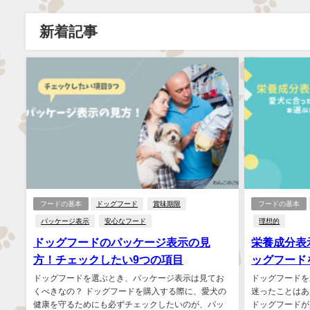
新着記事
フードの基本
ドッグフード
賞味期限
フードの基本
パッケージ表示
安心なフード
理想的
ドッグフードのパッケージ表示の見
栄養成分表
方！チェックしたい9つの項目
ッグフード
ドッグフードを選ぶとき、パッケージ表示は見てお
ドッグフードを
くべきなの？ ドッグフードを購入する際に、愛犬の
迷ったことはあ
健康を守るためにも必ずチェックしたいのが、パッ
ドッグフードが