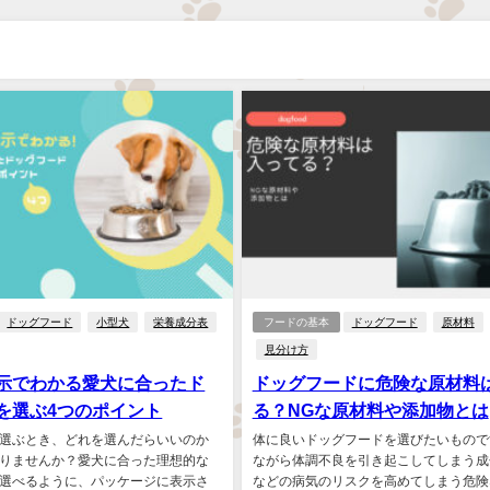
ドッグフード
小型犬
栄養成分表
フードの基本
ドッグフード
原材料
見分け方
示でわかる愛犬に合ったド
ドッグフードに危険な原材料
を選ぶ4つのポイント
る？NGな原材料や添加物とは
選ぶとき、どれを選んだらいいのか
体に良いドッグフードを選びたいもので
りませんか？愛犬に合った理想的な
ながら体調不良を引き起こしてしまう成
選べるように、パッケージに表示さ
などの病気のリスクを高めてしまう危険