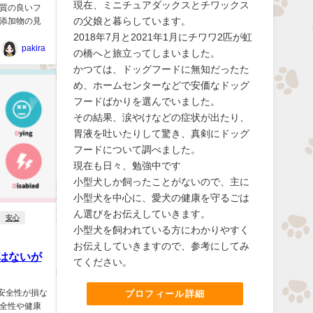
現在、ミニチュアダックスとチワックス
質の良いフ
の父娘と暮らしています。
添加物の見
2018年7月と2021年1月にチワワ2匹が虹
pakira
の橋へと旅立ってしまいました。
かつては、ドッグフードに無知だったた
め、ホームセンターなどで安価なドッグ
フードばかりを選んでいました。
その結果、涙やけなどの症状が出たり、
胃液を吐いたりして驚き、真剣にドッグ
フードについて調べました。
現在も日々、勉強中です
小型犬しか飼ったことがないので、主に
小型犬を中心に、愛犬の健康を守るごは
ん選びをお伝えしていきます。
安心
小型犬を飼われている方にわかりやすく
お伝えしていきますので、参考にしてみ
はないが
てください。
安全性が損な
プロフィール詳細
全性や健康