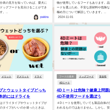
分表の見方を知っていれば、愛犬に
物が使用しているフードもあります。品
ドッグフードを見分けることができ
ードを選ぶため、不安な原材料や危険な
。...
極め方について解説していきます。...
pakira
2024-11-01
メリット
デメリット
ドライ
フードの基本
ドッグフード
安全性
4Dミート
プとウェットタイプどっち
4Dミートは危険？健康上問題
本的にはドライを
4D不使用フードを選ぼう
はドライタイプやウェットタイプが
４Dミートを使用していても製品自体の
のタイプがいいのか迷ったときは、
われるものではありません。しかし、安