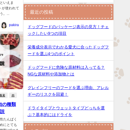
といえま
トが使われて
最近の投稿
...
pakira
ドッグフードのパッケージ表示の見方！チェ
ックしたい9つの項目
栄養成分表示でわかる愛犬に合ったドッグフ
ードを選ぶ4つのポイント
ドッグフードに危険な原材料は入ってる？
NGな原材料や添加物とは
グレインフリーのフードを選ぶ理由、アレル
ギーのリスクを回避！
養素
肉
肉の種類
ドライタイプとウェットタイプどっちを選
解説
ぶ？基本的にはドライを
性たんぱく
めにとても