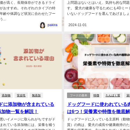
価が高く、長期保存ができるドライ
上問題はないとはいえ、気持ち的な問題
がおすすめ。それぞれのタイプの特
す。 愛犬の健康を守るためにも4Dミー
年齢や体調など状況に合わせたフー
いないドッグフードを選んであげましょう。
...
pakira
2024-11-01
添加物
安全性
無添加
フードの基本
特徴
たんぱく質
栄
ドに添加物が含まれている
ドッグフードに使われている
添加物一覧を解説！
は6つ！栄養素や特徴を徹底
悪いイメージに取られがちですがド
ドッグフードに入っている主原料（動物
まれている添加物には、栄養を補う
質）の肉は、愛犬の成長や健康維持のた