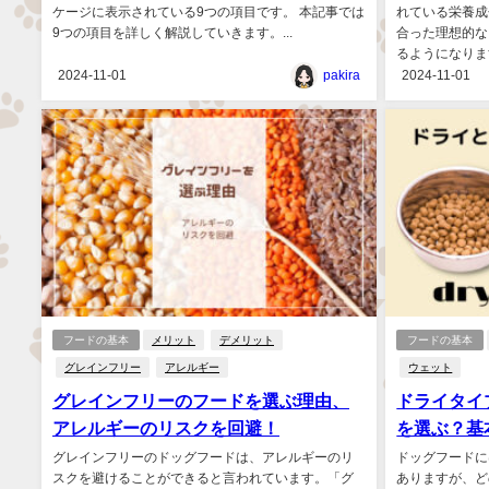
ケージに表示されている9つの項目です。 本記事では
れている栄養成
9つの項目を詳しく解説していきます。...
合った理想的な
るようになります
2024-11-01
pakira
2024-11-01
フードの基本
メリット
デメリット
フードの基本
グレインフリー
アレルギー
ウェット
グレインフリーのフードを選ぶ理由、
ドライタイ
アレルギーのリスクを回避！
を選ぶ？基
グレインフリーのドッグフードは、アレルギーのリ
ドッグフードに
スクを避けることができると言われています。「グ
ありますが、ど