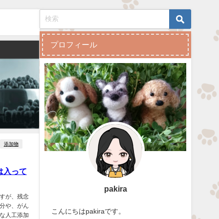
プロフィール
添加物
は入って
pakira
すが、残念
分や、がん
こんにちはpakiraです。
な人工添加